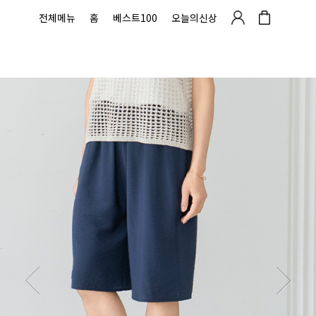
전체메뉴
홈
베스트100
오늘의신상