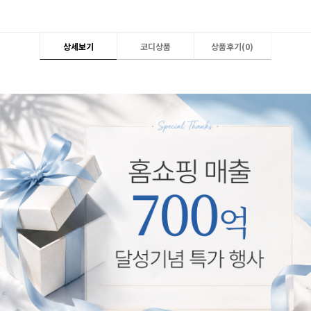
상세보기
코디상품
상품후기(
0
)