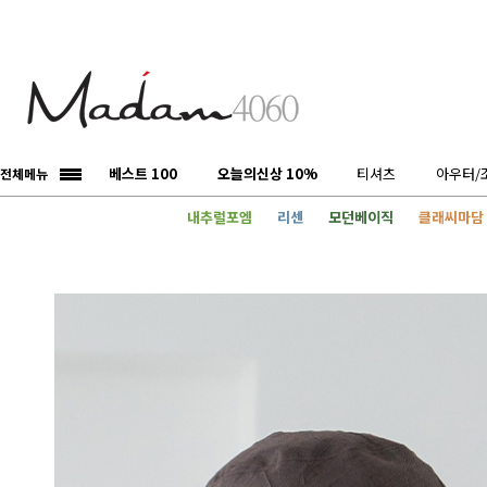
베스트 100
오늘의신상 10%
티셔츠
아우터/
전체메뉴
내추럴포엠
리센
모던베이직
클래씨마담