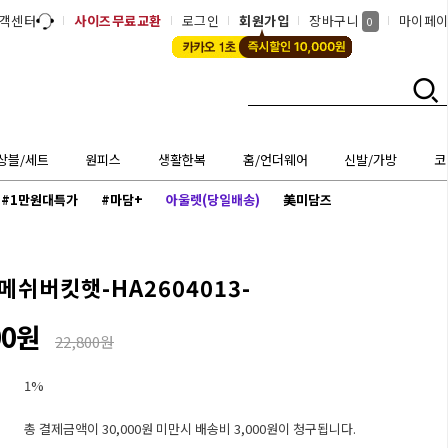
객센터
사이즈무료교환
로그인
회원가입
장바구니
마이페
0
상블/세트
원피스
생활한복
홈/언더웨어
신발/가방
코
#1만원대특가
#마담+
아울렛(당일배송)
美미담즈
메쉬버킷햇-HA2604013-
00원
22,800원
1%
총 결제금액이 30,000원 미만시 배송비 3,000원이 청구됩니다.