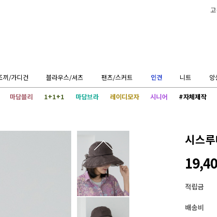
고
조끼/가디건
블라우스/셔츠
팬츠/스커트
인견
니트
앙
마담블리
1+1+1
마담브라
레이디모자
시니어
#자체제작
시스루
19,4
적립금
배송비