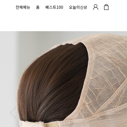
전체메뉴
홈
베스트100
오늘의신상