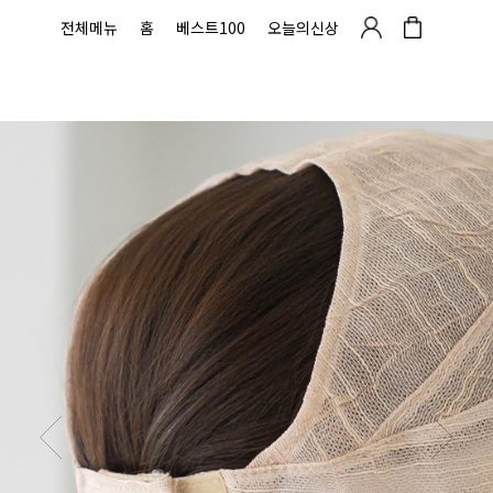
전체메뉴
홈
베스트100
오늘의신상