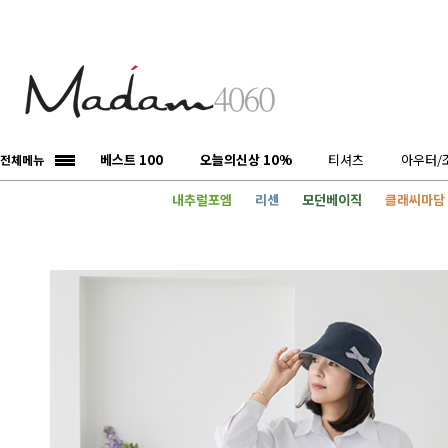
베스트 100
오늘의신상 10%
티셔츠
아우터/
전체메뉴
내추럴포엠
리센
모던베이직
클래씨마담