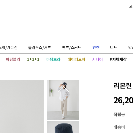
고
조끼/가디건
블라우스/셔츠
팬츠/스커트
인견
니트
앙
마담블리
1+1+1
마담브라
레이디모자
시니어
#자체제작
리본린넨
26,2
적립금
배송비