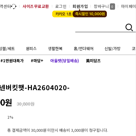
객센터
사이즈무료교환
로그인
회원가입
장바구니
마이페
0
상블/세트
원피스
생활한복
홈/언더웨어
신발/가방
코
#1만원대특가
#마담+
아울렛(당일배송)
美미담즈
버킷햇-HA2604020-
00원
30,800원
1%
총 결제금액이 30,000원 미만시 배송비 3,000원이 청구됩니다.