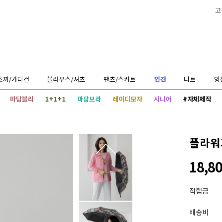
고
조끼/가디건
블라우스/셔츠
팬츠/스커트
인견
니트
앙
마담블리
1+1+1
마담브라
레이디모자
시니어
#자체제작
플라워가
18,8
적립금
배송비