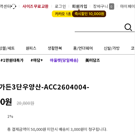
객센터
사이즈무료교환
로그인
회원가입
장바구니
마이페
0
상블/세트
원피스
생활한복
홈/언더웨어
신발/가방
코
#1만원대특가
#마담+
아울렛(당일배송)
美미담즈
든3단우양산-ACC2604004-
00원
20,800원
1%
총 결제금액이 50,000원 미만시 배송비 3,000원이 청구됩니다.