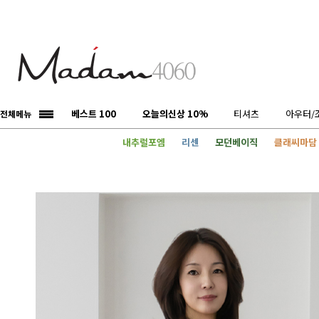
베스트 100
오늘의신상 10%
티셔츠
아우터/
전체메뉴
내추럴포엠
리센
모던베이직
클래씨마담