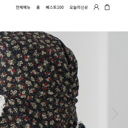
전체메뉴
홈
베스트100
오늘의신상