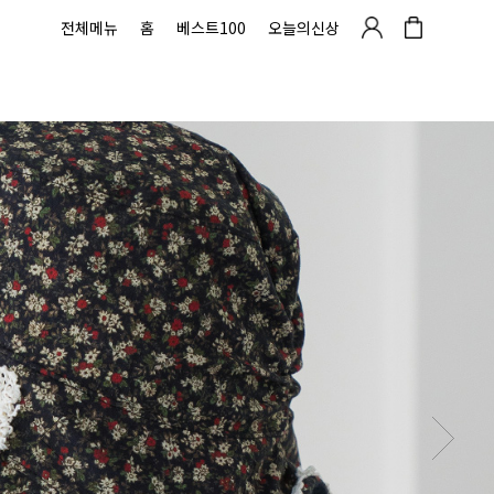
전체메뉴
홈
베스트100
오늘의신상