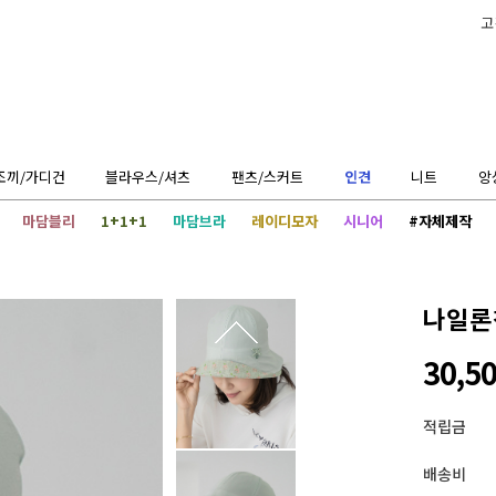
고
조끼/가디건
블라우스/셔츠
팬츠/스커트
인견
니트
앙
마담블리
1+1+1
마담브라
레이디모자
시니어
#자체제작
나일론
30,5
적립금
배송비