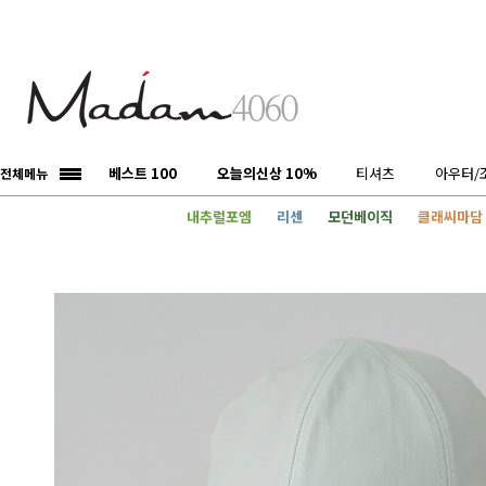
베스트 100
오늘의신상 10%
티셔츠
아우터/
전체메뉴
내추럴포엠
리센
모던베이직
클래씨마담