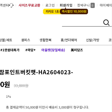
객센터
사이즈무료교환
로그인
회원가입
장바구니
마이페
0
상블/세트
원피스
생활한복
홈/언더웨어
신발/가방
코
#1만원대특가
#마담+
아울렛(당일배송)
美미담즈
참포인트버킷햇-HA2604023-
00원
33,800원
1%
총 결제금액이 50,000원 미만시 배송비 3,000원이 청구됩니다.