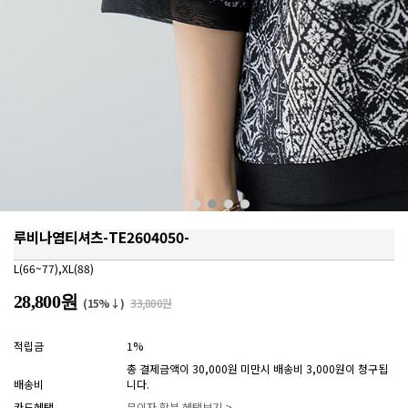
루비나염티셔츠-TE2604050-
L(66~77),XL(88)
28,800원
(15%↓)
33,800원
적립금
1%
총 결제금액이 30,000원 미만시 배송비 3,000원이 청구됩
배송비
니다.
카드혜택
무이자 할부 혜택보기 >