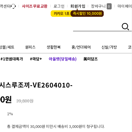
객센터
사이즈무료교환
로그인
회원가입
장바구니
마이페
0
상블/세트
원피스
생활한복
홈/언더웨어
신발/가방
코
#1만원대특가
#마담+
아울렛(당일배송)
美미담즈
스루조끼-VE2604010-
00원
39,800원
1%
총 결제금액이 30,000원 미만시 배송비 3,000원이 청구됩니다.