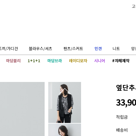
고
조끼/가디건
블라우스/셔츠
팬츠/스커트
인견
니트
앙
마담블리
1+1+1
마담브라
레이디모자
시니어
#자체제작
옆단추시
33,9
적립금
배송비