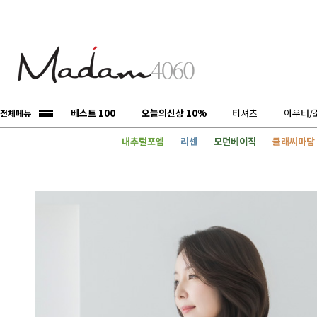
베스트 100
오늘의신상 10%
티셔츠
아우터/
전체메뉴
내추럴포엠
리센
모던베이직
클래씨마담