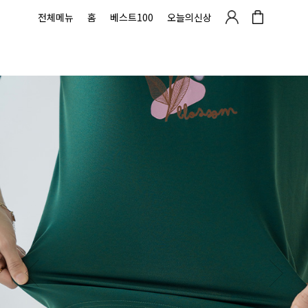
전체메뉴
홈
베스트100
오늘의신상