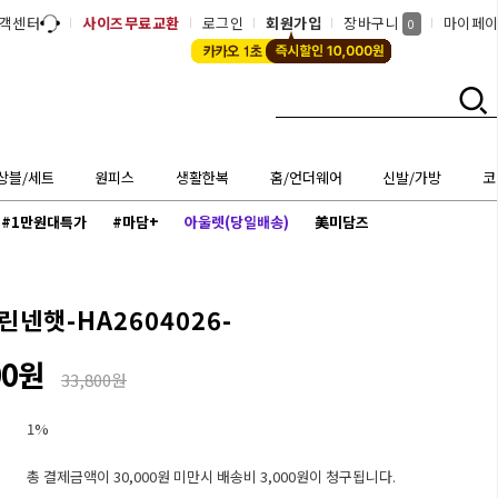
객센터
사이즈무료교환
로그인
회원가입
장바구니
마이페
0
상블/세트
원피스
생활한복
홈/언더웨어
신발/가방
코
#1만원대특가
#마담+
아울렛(당일배송)
美미담즈
넨햇-HA2604026-
00원
33,800원
1%
총 결제금액이 30,000원 미만시 배송비 3,000원이 청구됩니다.