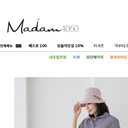
베스트 100
오늘의신상 10%
티셔츠
아우터/
전체메뉴
내추럴포엠
리센
모던베이직
클래씨마담