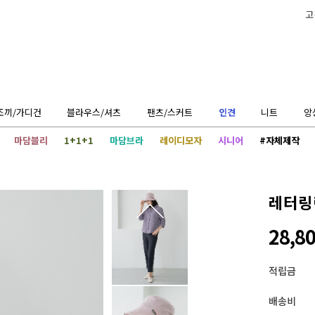
고
조끼/가디건
블라우스/셔츠
팬츠/스커트
인견
니트
앙
마담블리
1+1+1
마담브라
레이디모자
시니어
#자체제작
레터링린
28,8
적립금
배송비