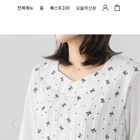
전체메뉴
홈
베스트100
오늘의신상