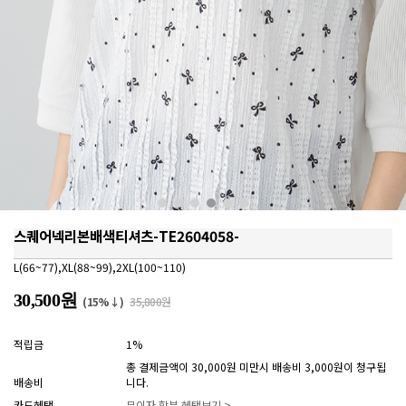
스퀘어넥리본배색티셔츠-TE2604058-
L(66~77),XL(88~99),2XL(100~110)
30,500원
(15%↓)
35,800원
적립금
1%
총 결제금액이 30,000원 미만시 배송비 3,000원이 청구됩
배송비
니다.
카드혜택
무이자 할부 혜택보기 >