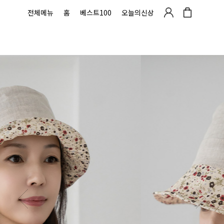
전체메뉴
홈
베스트100
오늘의신상