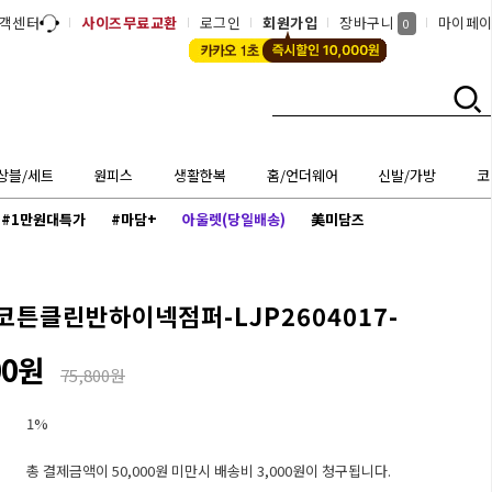
객센터
사이즈무료교환
로그인
회원가입
장바구니
마이페
0
상블/세트
원피스
생활한복
홈/언더웨어
신발/가방
코
#1만원대특가
#마담+
아울렛(당일배송)
美미담즈
코튼클린반하이넥점퍼-LJP2604017-
00원
75,800원
1%
총 결제금액이 50,000원 미만시 배송비 3,000원이 청구됩니다.