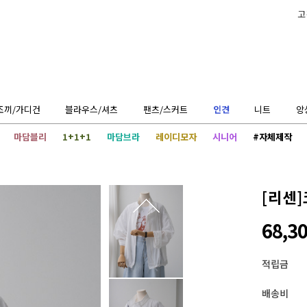
고
조끼/가디건
블라우스/셔츠
팬츠/스커트
인견
니트
앙
마담블리
1+1+1
마담브라
레이디모자
시니어
#자체제작
[리센]
68,3
적립금
배송비