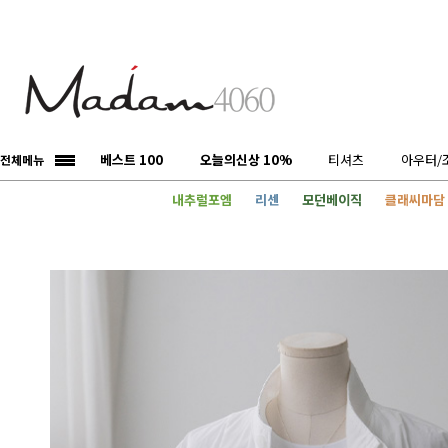
베스트 100
오늘의신상 10%
티셔츠
아우터/
전체메뉴
내추럴포엠
리센
모던베이직
클래씨마담