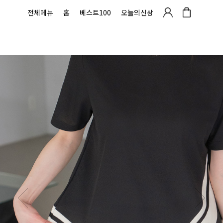
전체메뉴
홈
베스트100
오늘의신상