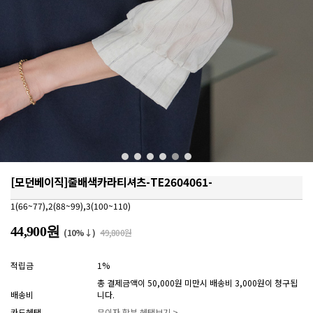
[모던베이직]줄배색카라티셔츠-TE2604061-
1(66~77),2(88~99),3(100~110)
44,900원
(10%↓)
49,800원
적립금
1%
총 결제금액이 50,000원 미만시 배송비 3,000원이 청구됩
배송비
니다.
카드혜택
무이자 할부 혜택보기 >