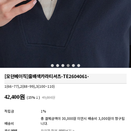
[모던베이직]줄배색카라티셔츠-TE2604061-
1(66~77),2(88~99),3(100~110)
42,400원
(15%↓)
49,800원
적립금
1%
총 결제금액이 30,000원 미만시 배송비 3,000원이 청구됩
배송비
니다.
카드혜택
무이자 할부 혜택보기 >