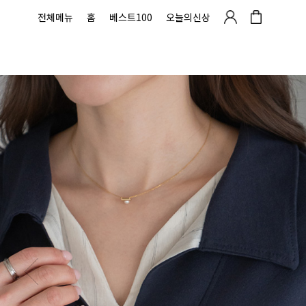
전체메뉴
홈
베스트100
오늘의신상