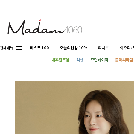
베스트 100
오늘의신상 10%
티셔츠
아우터/
전체메뉴
내추럴포엠
리센
모던베이직
클래씨마담