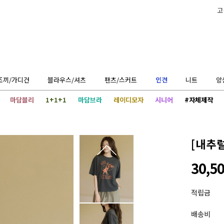
고
조끼/가디건
블라우스/셔츠
팬츠/스커트
인견
니트
앙
마담블리
1+1+1
마담브라
레이디모자
시니어
#자체제작
[내추
30,5
적립금
배송비