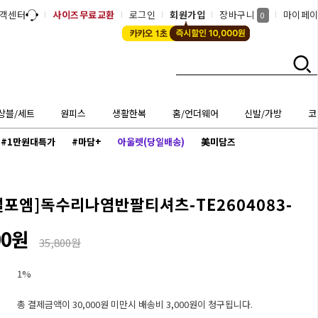
객센터
사이즈무료교환
로그인
회원가입
장바구니
마이페
0
상블/세트
원피스
생활한복
홈/언더웨어
신발/가방
코
#1만원대특가
#마담+
아울렛(당일배송)
美미담즈
럴포엠]
독수리나염반팔티셔츠-TE2604083-
00원
35,800원
1%
총 결제금액이 30,000원 미만시 배송비 3,000원이 청구됩니다.