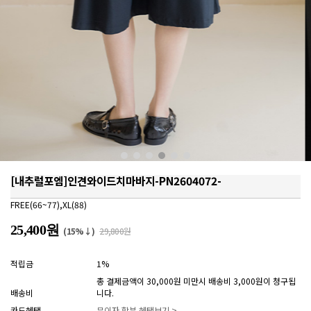
[내추럴포엠]인견와이드치마바지-PN2604072-
FREE(66~77),XL(88)
25,400원
(15%↓)
29,800원
적립금
1%
총 결제금액이 30,000원 미만시 배송비 3,000원이 청구됩
배송비
니다.
카드혜택
무이자 할부 혜택보기 >