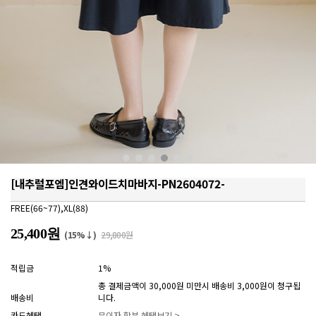
[내추럴포엠]인견와이드치마바지-PN2604072-
FREE(66~77),XL(88)
25,400원
(15%↓)
29,800원
적립금
1%
총 결제금액이 30,000원 미만시 배송비 3,000원이 청구됩
배송비
니다.
카드혜택
무이자 할부 혜택보기 >