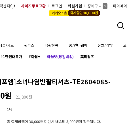
객센터
사이즈무료교환
로그인
회원가입
장바구니
마이페
0
상블/세트
원피스
생활한복
홈/언더웨어
신발/가방
코
#1만원대특가
#마담+
아울렛(당일배송)
美미담즈
럴포엠]
소녀나염반팔티셔츠-TE2604085-
00원
21,800원
1%
총 결제금액이 30,000원 미만시 배송비 3,000원이 청구됩니다.