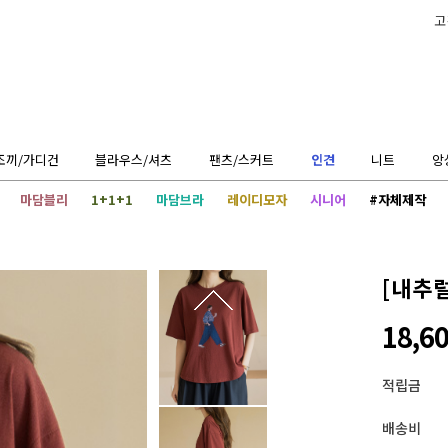
고
조끼/가디건
블라우스/셔츠
팬츠/스커트
인견
니트
앙
마담블리
1+1+1
마담브라
레이디모자
시니어
#자체제작
[내추
18,6
적립금
배송비