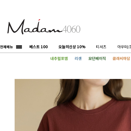
베스트 100
오늘의신상 10%
티셔츠
아우터/
전체메뉴
내추럴포엠
리센
모던베이직
클래씨마담