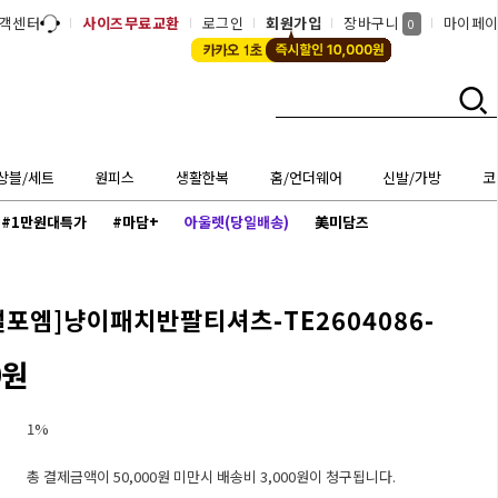
객센터
사이즈무료교환
로그인
회원가입
장바구니
마이페
0
상블/세트
원피스
생활한복
홈/언더웨어
신발/가방
코
#1만원대특가
#마담+
아울렛(당일배송)
美미담즈
럴포엠]
냥이패치반팔티셔츠-TE2604086-
0원
1%
총 결제금액이 50,000원 미만시 배송비 3,000원이 청구됩니다.