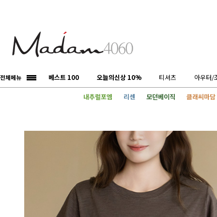
베스트 100
오늘의신상 10%
티셔츠
아우터/
전체메뉴
내추럴포엠
리센
모던베이직
클래씨마담