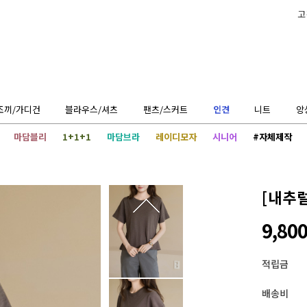
고
조끼/가디건
블라우스/셔츠
팬츠/스커트
인견
니트
앙
마담블리
1+1+1
마담브라
레이디모자
시니어
#자체제작
[내추
9,80
적립금
배송비