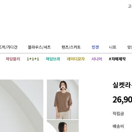
고
조끼/가디건
블라우스/셔츠
팬츠/스커트
인견
니트
앙
마담블리
1+1+1
마담브라
레이디모자
시니어
#자체제작
실켓라운
26,9
적립금
배송비