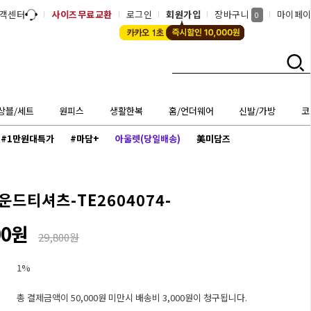
객센터
사이즈무료교환
로그인
회원가입
장바구니
마이페
0
상블/세트
원피스
생활한복
홈/언더웨어
신발/가방
코
#1만원대특가
#마담+
아울렛(당일배송)
美미담즈
드티셔츠-TE2604074-
00원
29,800원
1%
총 결제금액이 50,000원 미만시 배송비 3,000원이 청구됩니다.