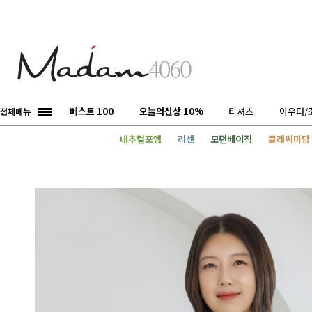
베스트 100
오늘의신상 10%
티셔츠
아우터/
전체메뉴
내추럴포엠
리센
모던베이직
클래씨마담