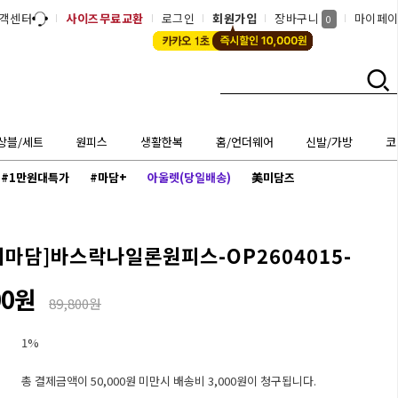
객센터
사이즈무료교환
로그인
회원가입
장바구니
마이페
0
상블/세트
원피스
생활한복
홈/언더웨어
신발/가방
코
#1만원대특가
#마담+
아울렛(당일배송)
美미담즈
씨마담]
바스락나일론원피스-OP2604015-
00원
89,800원
1%
총 결제금액이 50,000원 미만시 배송비 3,000원이 청구됩니다.