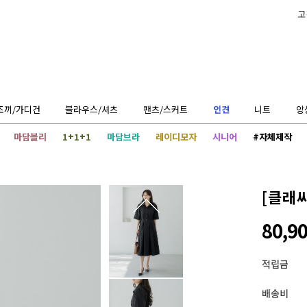
고
조끼/가디건
블라우스/셔츠
팬츠/스커트
인견
니트
앙
마담블리
1+1+1
마담브라
레이디모자
시니어
#자체제작
[클래
80,9
적립금
배송비