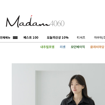
베스트 100
오늘의신상 10%
티셔츠
아우터/
전체메뉴
내추럴포엠
리센
모던베이직
클래씨마담