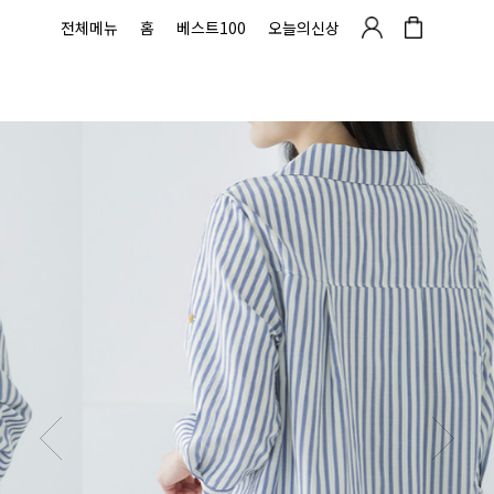
전체메뉴
홈
베스트100
오늘의신상