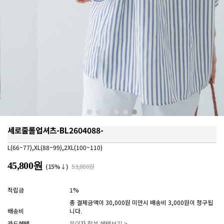
세로줄롤업셔츠-BL2604088-
L(66~77),XL(88~99),2XL(100~110)
45,800원
(15%↓)
53,800원
적립금
1%
총 결제금액이 30,000원 미만시 배송비 3,000원이 청구됩
배송비
니다.
카드혜택
무이자 할부 혜택보기 >