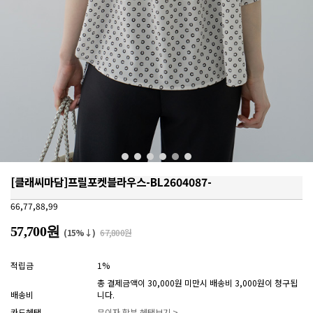
[클래씨마담]프릴포켓블라우스-BL2604087-
66,77,88,99
57,700원
(15%↓)
67,800원
적립금
1%
총 결제금액이 30,000원 미만시 배송비 3,000원이 청구됩
배송비
니다.
카드혜택
무이자 할부 혜택보기 >