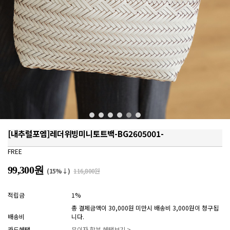
[내추럴포엠]레더위빙미니토트백-BG2605001-
FREE
99,300원
(15%↓)
116,800원
적립금
1%
총 결제금액이 30,000원 미만시 배송비 3,000원이 청구됩
배송비
니다.
카드혜택
무이자 할부 혜택보기 >