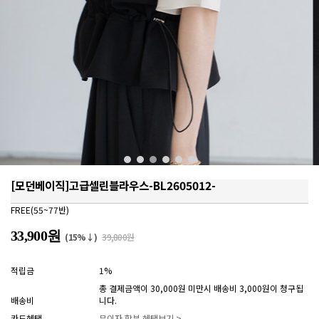
[모던베이직]고급셀린블라우스-BL2605012-
FREE(55~77반)
33,900원
(15%↓)
39,800원
적립금
1%
총 결제금액이 30,000원 미만시 배송비 3,000원이 청구됩
배송비
니다.
카드혜택
무이자 할부 혜택보기 >