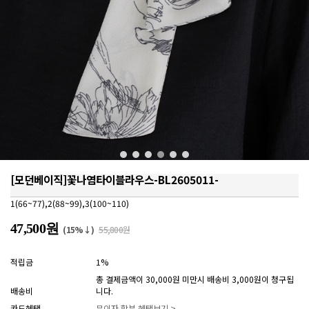
[모던베이직]꽃나염타이블라우스-BL2605011-
1(66~77),2(88~99),3(100~110)
47,500원
(15%↓)
55,800원
적립금
1%
총 결제금액이 30,000원 미만시 배송비 3,000원이 청구됩
배송비
니다.
카드혜택
무이자 할부 혜택보기 >