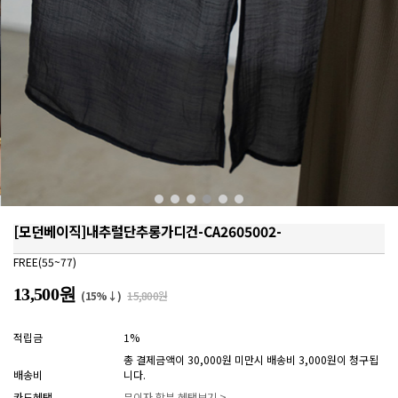
[모던베이직]내추럴단추롱가디건-CA2605002-
FREE(55~77)
13,500원
(15%↓)
15,800원
적립금
1%
총 결제금액이 30,000원 미만시 배송비 3,000원이 청구됩
배송비
니다.
카드혜택
무이자 할부 혜택보기 >