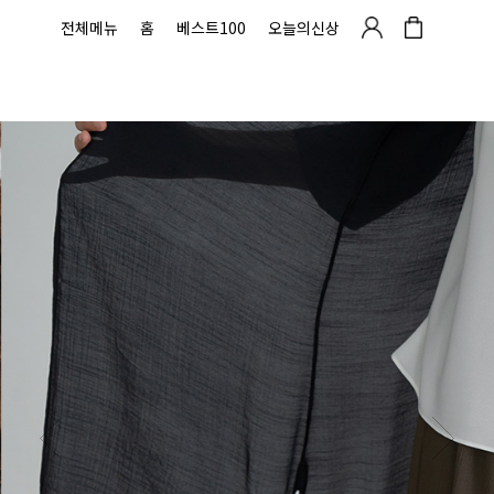
전체메뉴
홈
베스트100
오늘의신상