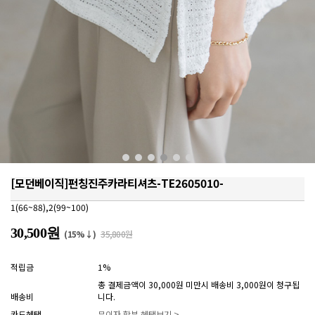
[모던베이직]펀칭진주카라티셔츠-TE2605010-
1(66~88),2(99~100)
30,500원
(15%↓)
35,800원
적립금
1%
총 결제금액이 30,000원 미만시 배송비 3,000원이 청구됩
배송비
니다.
카드혜택
무이자 할부 혜택보기 >