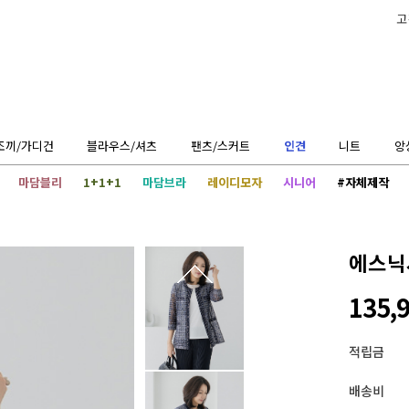
고
조끼/가디건
블라우스/셔츠
팬츠/스커트
인견
니트
앙
마담블리
1+1+1
마담브라
레이디모자
시니어
#자체제작
에스닉시
135,
적립금
배송비