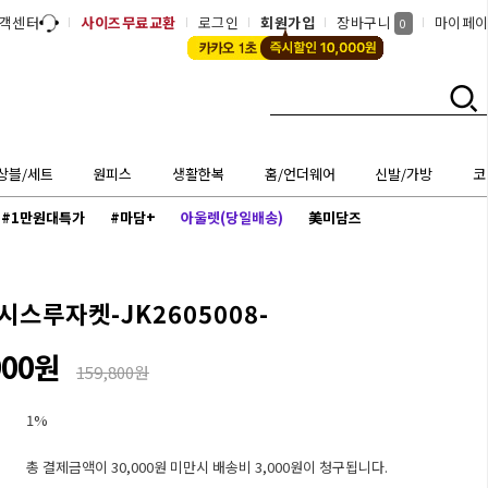
객센터
사이즈무료교환
로그인
회원가입
장바구니
마이페
0
상블/세트
원피스
생활한복
홈/언더웨어
신발/가방
코
#1만원대특가
#마담+
아울렛(당일배송)
美미담즈
스루자켓-JK2605008-
900원
159,800원
1%
총 결제금액이 30,000원 미만시 배송비 3,000원이 청구됩니다.