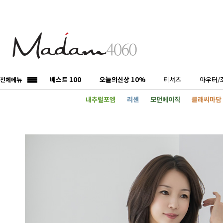
베스트 100
오늘의신상 10%
티셔츠
아우터/
전체메뉴
내추럴포엠
리센
모던베이직
클래씨마담