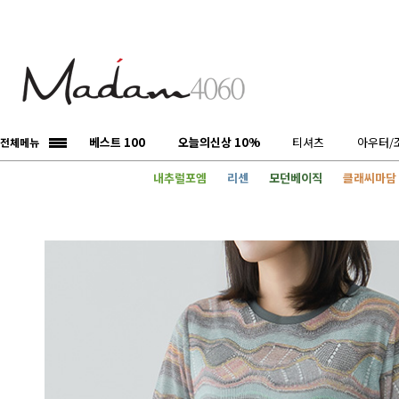
베스트 100
오늘의신상 10%
티셔츠
아우터/
전체메뉴
내추럴포엠
리센
모던베이직
클래씨마담