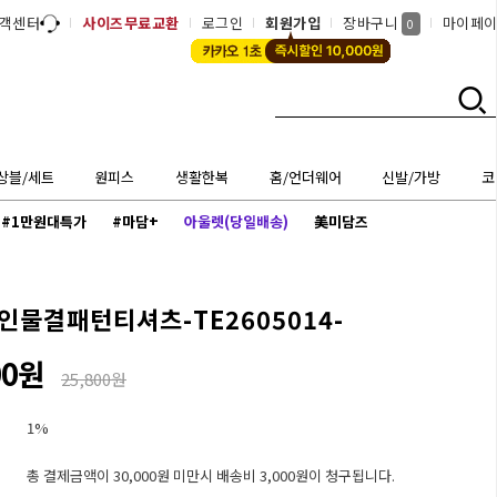
객센터
사이즈무료교환
로그인
회원가입
장바구니
마이페
0
상블/세트
원피스
생활한복
홈/언더웨어
신발/가방
코
#1만원대특가
#마담+
아울렛(당일배송)
美미담즈
인물결패턴티셔츠-TE2605014-
00원
25,800원
1%
총 결제금액이 30,000원 미만시 배송비 3,000원이 청구됩니다.