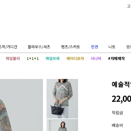
고
조끼/가디건
블라우스/셔츠
팬츠/스커트
인견
니트
앙
마담블리
1+1+1
마담브라
레이디모자
시니어
#자체제작
예술적
22,0
적립금
배송비