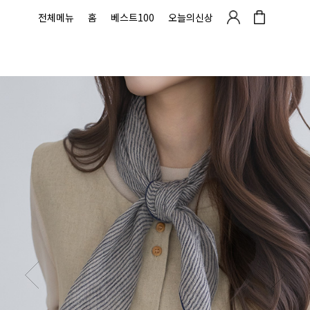
전체메뉴
홈
베스트100
오늘의신상