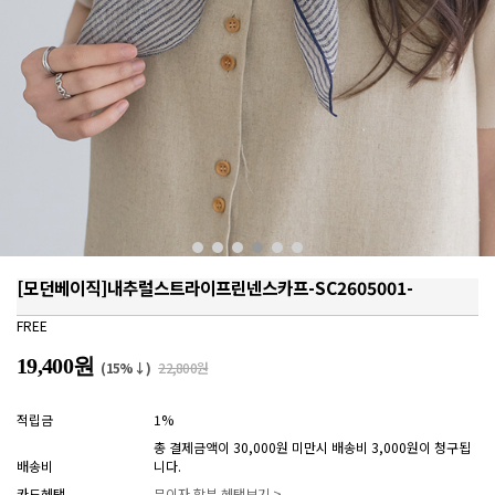
[모던베이직]내추럴스트라이프린넨스카프-SC2605001-
FREE
19,400원
(15%↓)
22,800원
적립금
1%
총 결제금액이 30,000원 미만시 배송비 3,000원이 청구됩
배송비
니다.
카드혜택
무이자 할부 혜택보기 >