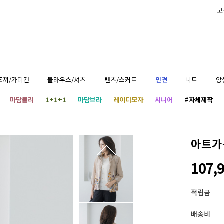
고
조끼/가디건
블라우스/셔츠
팬츠/스커트
인견
니트
앙
마담블리
1+1+1
마담브라
레이디모자
시니어
#자체제작
아트가든
107,
적립금
배송비