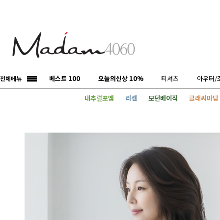
베스트 100
오늘의신상 10%
티셔츠
아우터/
전체메뉴
내추럴포엠
리센
모던베이직
클래씨마담