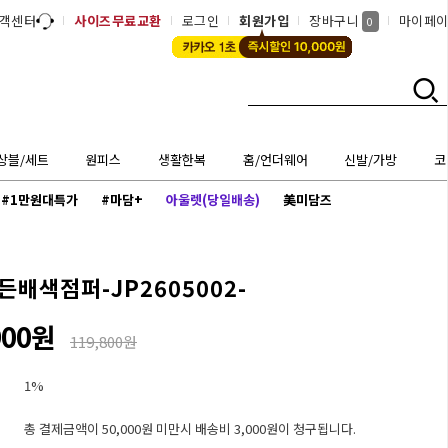
객센터
사이즈무료교환
로그인
회원가입
장바구니
마이페
0
상블/세트
원피스
생활한복
홈/언더웨어
신발/가방
코
#1만원대특가
#마담+
아울렛(당일배송)
美미담즈
배색점퍼-JP2605002-
900원
119,800원
1%
총 결제금액이 50,000원 미만시 배송비 3,000원이 청구됩니다.