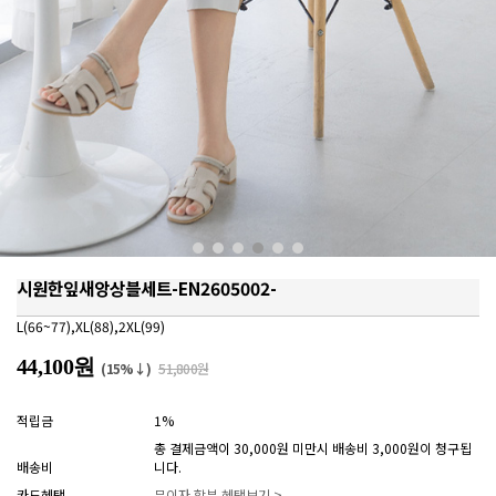
시원한잎새앙상블세트-EN2605002-
L(66~77),XL(88),2XL(99)
44,100원
(15%↓)
51,800원
적립금
1%
총 결제금액이 30,000원 미만시 배송비 3,000원이 청구됩
배송비
니다.
카드혜택
무이자 할부 혜택보기 >