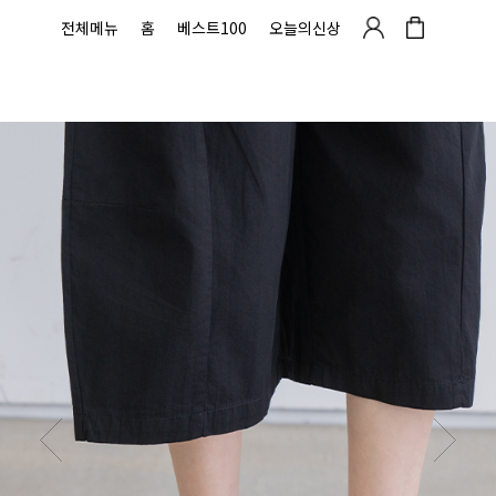
전체메뉴
홈
베스트100
오늘의신상