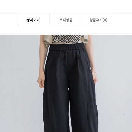
상세보기
코디상품
상품후기(
0
)