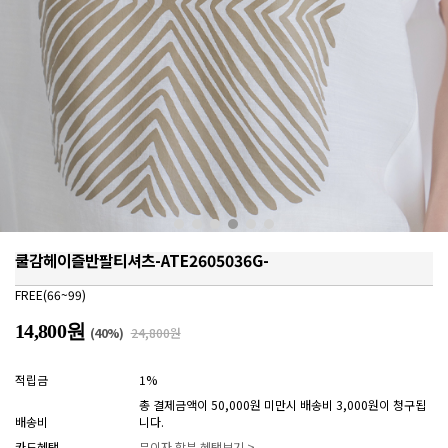
쿨감헤이즐반팔티셔츠-ATE2605036G-
FREE(66~99)
14,800원
(
40
%)
24,800원
적립금
1%
총 결제금액이 50,000원 미만시 배송비 3,000원이 청구됩
배송비
니다.
카드혜택
무이자 할부 혜택보기 >