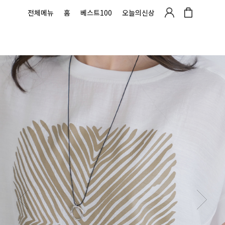
전체메뉴
홈
베스트100
오늘의신상