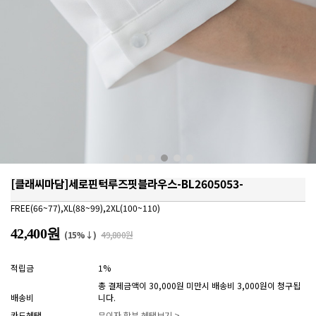
[클래씨마담]세로핀턱루즈핏블라우스-BL2605053-
FREE(66~77),XL(88~99),2XL(100~110)
42,400원
(15%↓)
49,800원
적립금
1%
총 결제금액이 30,000원 미만시 배송비 3,000원이 청구됩
배송비
니다.
카드혜택
무이자 할부 혜택보기 >