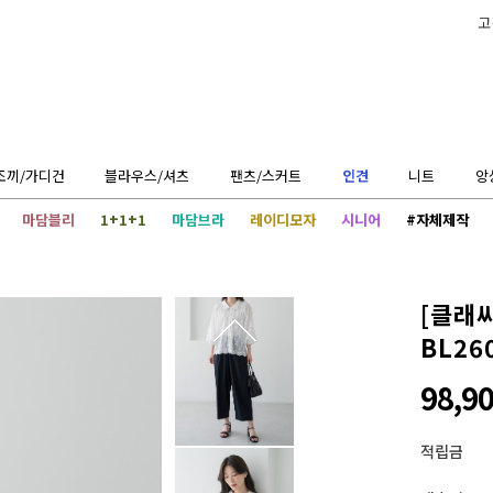
고
조끼/가디건
블라우스/셔츠
팬츠/스커트
인견
니트
앙
마담블리
1+1+1
마담브라
레이디모자
시니어
#자체제작
[클래
BL26
98,9
적립금