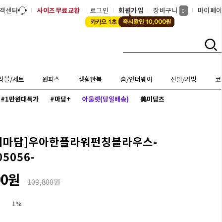
객센터
사이즈무료교환
로그인
회원가입
장바구니
마이페
0
상블/세트
원피스
생활한복
홈/언더웨어
신발/가방
코
#1만원대특가
#마담+
아울렛(당일배송)
美미담즈
씨마담]
우아한플라워펀칭블라우스-
05056-
00원
109,800원
1%