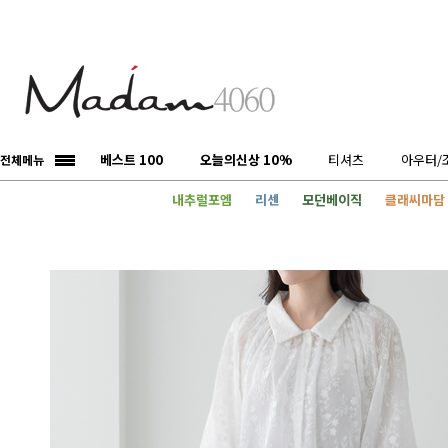
베스트 100
오늘의신상 10%
티셔츠
아우터/
전체메뉴
내추럴포엠
리센
모던베이직
클래씨마담