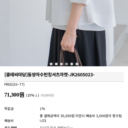
[클래씨마담]동양자수펀칭셔츠자켓-JK2605023-
FREE(55~77)
71,300원
(15%↓)
83,800원
적립금
1%
총 결제금액이 30,000원 미만시 배송비 3,000원이 청구됩
배송비
니다.
카드혜택
무이자 할부 혜택보기 >