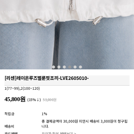
[리센]레이온루즈벌룬핏조끼-LVE2605010-
1(77~99),2(100~120)
45,800원
(15%↓)
53,800원
적립금
1%
총 결제금액이 30,000원 미만시 배송비 3,000원이 청구됩
배송비
니다.
카드혜택
무이자 할부 혜택보기 >