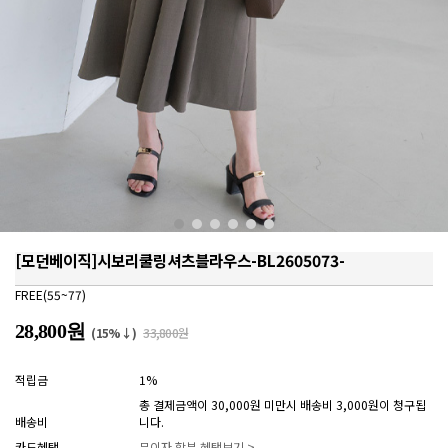
[모던베이직]시보리쿨링셔츠블라우스-BL2605073-
FREE(55~77)
28,800원
(15%↓)
33,800원
적립금
1%
총 결제금액이 30,000원 미만시 배송비 3,000원이 청구됩
배송비
니다.
카드혜택
무이자 할부 혜택보기 >