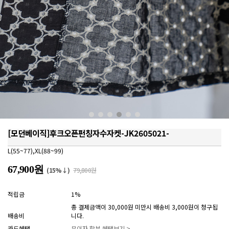
[모던베이직]후크오픈펀칭자수자켓-JK2605021-
L(55~77),XL(88~99)
67,900원
(15%↓)
79,800원
적립금
1%
총 결제금액이 30,000원 미만시 배송비 3,000원이 청구됩
배송비
니다.
카드혜택
무이자 할부 혜택보기 >