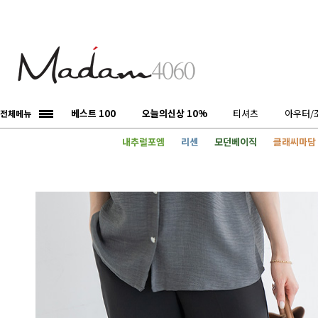
베스트 100
오늘의신상 10%
티셔츠
아우터/
전체메뉴
내추럴포엠
리센
모던베이직
클래씨마담