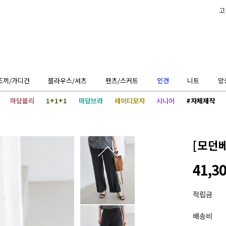
고
조끼/가디건
블라우스/셔츠
팬츠/스커트
인견
니트
앙
마담블리
1+1+1
마담브라
레이디모자
시니어
#자체제작
[모던
41,3
적립금
배송비