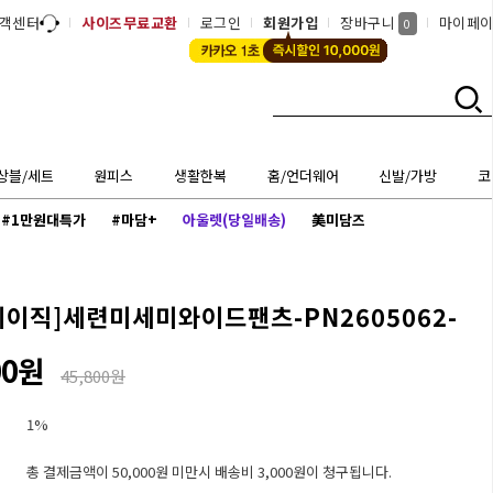
객센터
사이즈무료교환
로그인
회원가입
장바구니
마이페
0
상블/세트
원피스
생활한복
홈/언더웨어
신발/가방
코
#1만원대특가
#마담+
아울렛(당일배송)
美미담즈
베이직]
세련미세미와이드팬츠-PN2605062-
00원
45,800원
1%
총 결제금액이 50,000원 미만시 배송비 3,000원이 청구됩니다.