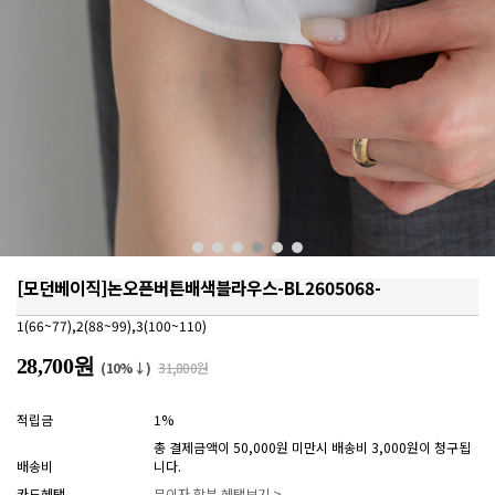
[모던베이직]논오픈버튼배색블라우스-BL2605068-
1(66~77),2(88~99),3(100~110)
28,700원
(10%↓)
31,800원
적립금
1%
총 결제금액이 50,000원 미만시 배송비 3,000원이 청구됩
배송비
니다.
카드혜택
무이자 할부 혜택보기 >