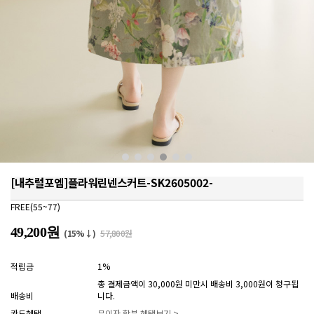
[내추럴포엠]플라워린넨스커트-SK2605002-
FREE(55~77)
49,200원
(15%↓)
57,800원
적립금
1%
총 결제금액이 30,000원 미만시 배송비 3,000원이 청구됩
배송비
니다.
카드혜택
무이자 할부 혜택보기 >