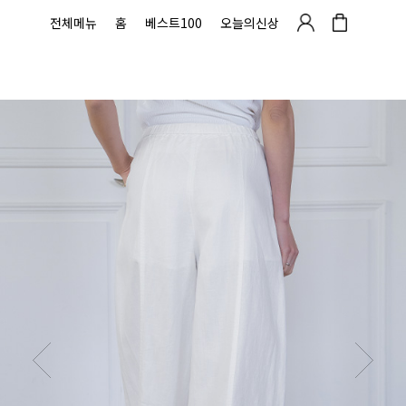
전체메뉴
홈
베스트100
오늘의신상