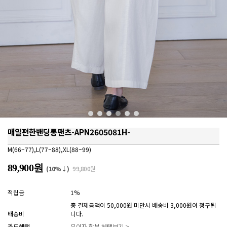
매일편한밴딩통팬츠-APN2605081H-
M(66~77),L(77~88),XL(88~99)
89,900원
(10%↓)
99,800원
적립금
1%
총 결제금액이 50,000원 미만시 배송비 3,000원이 청구됩
배송비
니다.
카드혜택
무이자 할부 혜택보기 >